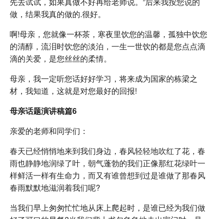
先去试试，如果真做不好再给老师说。”后来我按您说的
做，结果我真的做的.很好。
啊!母亲，您就像一杯茶，寒夜里饮您的温馨，孤独中饮您
的清醇，流泪时饮您的淡泊，一生一世饮的都是您点点滴
滴的关爱，是您丝丝的柔情。
母亲，我一定听您话好好学习，将来成为国家的栋梁之
材，我知道，这就是对您最好的回报!
母亲话题演讲稿篇6
亲爱的老师和同学们：
春天已经悄悄地来到我们身边，春风轻轻地吹红了花，春
雨也静静地润绿了叶，朝气蓬勃的我们正像那红花绿叶一
样鲜活一样有生命力，而又有谁曾想到过是谁做了那春风
春雨默默地滋润着我们呢?
当我们早上匆匆忙忙地从床上爬起时，是谁已经为我们做