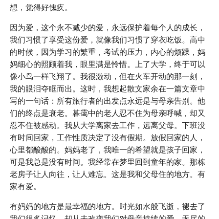
想，觉得好愧疚。
因为爱，这个永不减少的爱，永远保护着每个人的成长，
我们习惯了享受这份爱，就像我们习惯了穿衣吃饭。高中
的时候，因为学习的繁重，考试的压力，内心的烦躁，妈
妈细心的照顾着我，眼里满是怜惜。上了大学，终于可以
像小鸟一样飞翔了。我很激动，但在火车开动的那一刻，
我的眼泪夺眶而出。这时，我想起散文家余在一篇文章中
写的一句话：所有旅行者的出发点永远是与母亲告别。他
们的终点是衰老。暮霭中的老人忍不住为母亲呼喊，却又
忍不住被感动。我从大学离家去工作，远离父母。下班没
有时间回家，工作性质决定了没有假期。放假回家的人，
心里都酸酸的。妈妈老了，我唯一的希望就是孩子回家，
可是我总是没有时间。我经常在梦里回到童年的家。那栋
老房子让人向往，让人难忘。这是我和父母住的地方。有
家有爱。
有妈妈的地方是最幸福的地方。时光如水般飞逝，褪去了
我们很多记忆，却从未改变我们对母亲持续的爱。无尽的