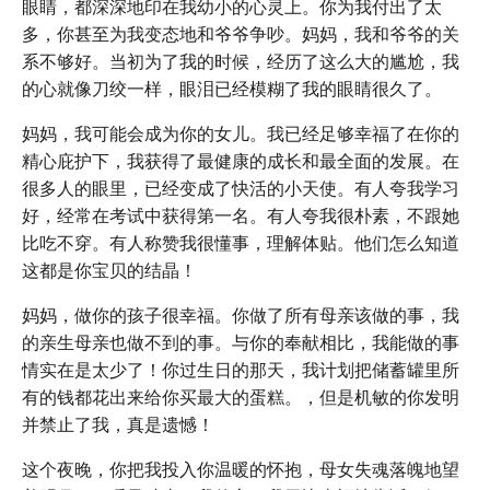
眼睛，都深深地印在我幼小的心灵上。你为我付出了太
多，你甚至为我变态地和爷爷争吵。妈妈，我和爷爷的关
系不够好。当初为了我的时候，经历了这么大的尴尬，我
的心就像刀绞一样，眼泪已经模糊了我的眼睛很久了。
妈妈，我可能会成为你的女儿。我已经足够幸福了在你的
精心庇护下，我获得了最健康的成长和最全面的发展。在
很多人的眼里，已经变成了快活的小天使。有人夸我学习
好，经常在考试中获得第一名。有人夸我很朴素，不跟她
比吃不穿。有人称赞我很懂事，理解体贴。他们怎么知道
这都是你宝贝的结晶！
妈妈，做你的孩子很幸福。你做了所有母亲该做的事，我
的亲生母亲也做不到的事。与你的奉献相比，我能做的事
情实在是太少了！你过生日的那天，我计划把储蓄罐里所
有的钱都花出来给你买最大的蛋糕。，但是机敏的你发明
并禁止了我，真是遗憾！
这个夜晚，你把我投入你温暖的怀抱，母女失魂落魄地望