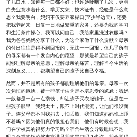
了几口水，知道每一口都不好；也许她哽咽了几次，更明
白失业意味着什么。学历文凭，技术证书，经验是什么意
思？我要明白，妈妈不仅要养家糊口(至少半边天)，还要
把我养起来，日复一日地做繁重的家务，还要为我的学习
和生活条件操心。我可以问自己，我给家里洗过衣服吗？
我为爸爸妈妈分享了什么，为这个家做了什么贡献？母亲
的付出往往是得不到回报的，无法一一回报，但几乎所有
的母亲都有一个发自内心的愿望，那就是希望自己的孩子
能够理解母亲的意愿，理解母亲的痛苦，理解当今生活的
深刻意义……，都期望自己的孩子比自己幸福。
然而，并不是所有的孩子都能理解他们的母亲。母亲一次
次匆忙的尴尬，被一些孩子认为是不堪忍受的尴尬；我妈
一般都是一点一点攒钱，却让孩子买衣服鞋子。但是在一
些孩子眼里，我妈太土，跟不上时代潮流，让他们很没面
子。连父母都不叫我妈去，怕丢脸。我们知道妈妈晚上睡
不着吗？因为他们真的很担心我们，他们有时候会想，我
们在学校真的很努力学习吗？宿舍生活会导致睡眠不足
吗？食堂的饭菜够丰富满足我的胃口吗？也许，我会觉得