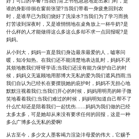
好了可口的早餐?当我们背上书包急急地走出家门时，是
谁的身影徘徊在窗前张望?当我们带着一身疲惫回到农
时，是谁早已为我们烧好了洗澡水?当我们为了学习而挑
灯苦读到深夜时，又是谁悄悄地在桌角放上一杯牛奶?是
什么样的人才能做得这么多这么多却不求一点回报呢?是
妈妈。
从小到大，妈妈一直是我们身边最亲最爱的人，嘘寒问
暖，知冷知热。在我们还不能清楚地表达臫时，妈妈不厌
其烦地教我们呀呀学语;当我们还没有能力保护自己的时
候，妈妈义无返顾地用那博大无私的爱为我们遮风挡雨;当
我们自认为已经长在要摆脱她的庇护时，妈妈不无担心地
默默注视着我们;当我们开心的时候，妈妈用明亮的眸子微
笑地看着我们;当我们难过的时候，妈妈明知道自己帮不了
什么忙却还是陪着我们一起忧伤……妈妈为我们做的已经
太多太多，可是她却从来没有要求任何的回报，这是一种
多么广博多么无私的爱啊!
从古至今，多少文人墨客竭力渲染沣母爱的伟大，它赐予