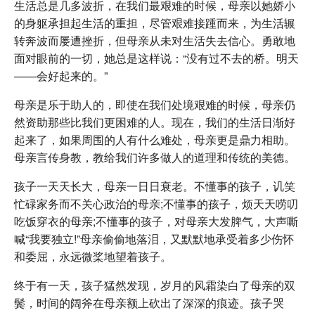
生活总是几多波折，在我们最艰难的时候，母亲以她娇小
的身躯承担起生活的重担，尽管艰难接踵而来，为生活辗
转奔波而屡遭挫折，但母亲从未对生活失去信心。勇敢地
面对眼前的一切，她总是这样说：“没有过不去的桥。明天
——会好起来的。”
母亲是乐于助人的，即使在我们处境艰难的时候，母亲仍
然资助那些比我们更困难的人。现在，我们的生活日渐好
起来了，如果周围的人有什么难处，母亲更是鼎力相助。
母亲言传身教，教给我们许多做人的道理和传统的美德。
孩子一天天长大，母亲一日日衰老。不懂事的孩子，讥笑
忙碌家务而不关心政治的母亲;不懂事的孩子，烦天天唠叨
吃饭穿衣的母亲;不懂事的孩子，对母亲大发脾气，大声嘶
喊“我要独立!”母亲偷偷地落泪，又默默地承受着多少伤怀
和委屈，永远微桨地望着孩子。
终于有一天，孩子猛然发现，岁月的风霜染白了母亲的双
鬓，时间的阔斧在母亲额上砍出了深深的痕迹。孩子哭