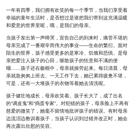
一年有四季，我们拥有欢笑的每一个季节，当我们享受着
幸福的童年生活时，是否想过是谁把我们带到这充满温暖
和爱意的世界里呢，哦，是我们的母亲。
当孩子发出第一声啼哭，宣告自己的到来时，痛苦不堪的
母亲完成了一番艰辛而伟大的事业——生命的繁衍。面对
陌生的世界，孩子感受更多的是寒冷、饥饿和恐惧。是母
亲把爱注人孩子的心田，驱散孩子的怯意和不满的便
咽……孩子还在极棍中，母亲就操劳起来。每日清晨，母
亲就急匆匆上班去。一天工作下去，她已累得疲惫不堪，
可是，还有一大堆孩子的衣物等着她去清洗呢。
孩子健壮地成长，母亲欢笑着。孩子长大了，成了出名
的“调皮鬼”和“捣蛋专家”。对犯错的孩子，母亲脸上不再有
慈爱的微笑了，她毫不留情地批评孩子的错误。有时母亲
边流泪边教训着孩子，当孩子认识到过错并改正时，她会
再次露出欣慰的笑容。