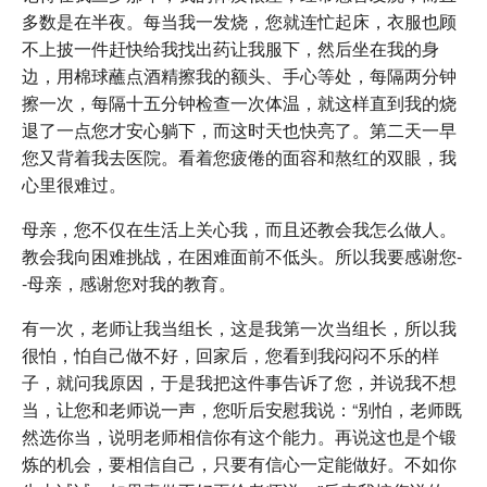
多数是在半夜。每当我一发烧，您就连忙起床，衣服也顾
不上披一件赶快给我找出药让我服下，然后坐在我的身
边，用棉球蘸点酒精擦我的额头、手心等处，每隔两分钟
擦一次，每隔十五分钟检查一次体温，就这样直到我的烧
退了一点您才安心躺下，而这时天也快亮了。第二天一早
您又背着我去医院。看着您疲倦的面容和熬红的双眼，我
心里很难过。
母亲，您不仅在生活上关心我，而且还教会我怎么做人。
教会我向困难挑战，在困难面前不低头。所以我要感谢您-
-母亲，感谢您对我的教育。
有一次，老师让我当组长，这是我第一次当组长，所以我
很怕，怕自己做不好，回家后，您看到我闷闷不乐的样
子，就问我原因，于是我把这件事告诉了您，并说我不想
当，让您和老师说一声，您听后安慰我说：“别怕，老师既
然选你当，说明老师相信你有这个能力。再说这也是个锻
炼的机会，要相信自己，只要有信心一定能做好。不如你