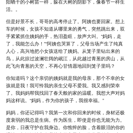
阳晒干的小树苗一样，躲在大树的阴影下，像春节一样生
活。。
但是好景不长，哥哥的高考停止了。阿姨也要回家。想上
车的时候，女孩不知道从哪里来的勇气，突然跳出来，双
手紧紧抓住姨妈的手，热泪盈眶，放声大叫。“妈妈，走
了，我能怎么办！”“阿姨也哭算了，父母当场产生了纯真
人心，高兴地把小女孩送给了姨妈。从笼子里钻出来的
鸟，从此掠过波澜壮阔的岷江，从此越过青葱的房山，从
此飞向青葱的天空，不再心甘情愿地回到笼子里吗？
你知道吗？这个亲切的姨妈就是我的母亲，那个不幸的女
孩就是我！我可怜我的亲生父母不爱我。我又感到荣幸
了。我妈妈帮我找回了春天般的家的温暖。我想大声对妈
妈这样说。“妈妈，作为你的孩子，我很幸福。”
妈妈，你还记得吗？我第一次和你回来的时候，身材还极
度衰弱的我总是生病。作为医生，即使是你也无能为力。
是你，日夜守护在我身边。你憔悴的脸，含着眼泪的你的