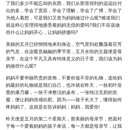
了我们多少不能忘却的东西，我们从那里得到的远远比付
出的多，学会了宽容，学会了理解，学会了广博，学会了
为他人着想，可是我们又曾为妈妈做过什么呢?难道我们
就这样心安理得地接受着妈妈无偿的爱吗?我们不应该做
些什么让妈妈开心，让妈妈骄傲吗?
美丽的五月已经悄悄地来到身边，空气里到处飘荡着芬芳
的气息，在这暖意融融的季节里，五月永恒的主题便是母
亲节，在这个平凡又具有特殊意义的日子里，我们该为妈
妈做些什么呢?
妈妈不要华丽昂贵的首饰，不要价值不菲的礼物，送给妈
妈最好的礼物就是我们自己，也许就在昨天，一枝初叶蓓
蕾的康乃馨，一块干净整洁的桌布，一张纯洁无邪的笑
靥，便让妈妈倍感欣慰。因为——孩子长大了，懂得如何
疼妈妈了。这就是在告诉妈妈：妈妈，我爱你!
昨天便是五月的第二个星期天，那美丽的母亲节，然面对
于每一个爱着妈妈的孩子来说，每一天都是母亲节，让我