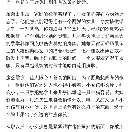
香。只是为了避免计划生育政策的处分。
弟弟出生后，家庭的欲望实现了，小女孩的存在被匆匆遗
忘了。他们怎么能记得还有一个两岁的女儿！小女孩做错
了事，一打就骂。你知道吗？简直每天，母亲的冷嘲热讽
都像箭一样个别毁灭她的灵魂。几乎每天晚上，父亲巨大
的手掌就像雨点般伤害着她的身体。她每天都要经历最亲
近的人给她撕心裂肺的痛苦和悲伤，但不能发出声音或不
敢发出声音。晚上只能睡觉的时候，一个人哭着弄湿了衣
服。只有早起做饭的时候才能暗自流泪洗脸。
这么震惊，让人揪心！善意的阿姨，为了照顾想高考的孩
子，租到他们家的外人也不得不看着。小女孩那么瘦，那
么小，一只手把她拿出来几乎比举起一只小猫容易。大婶
心地很好，每次买生果都会偷偷分发。哦，又甜又脆！小
女孩简直不可信，这世界上竟然有这么好吃的东西！终于
在脸上露出了久违的甜蜜微笑。
从那以后，小女孩总是紧紧跟在这位阿姨的后面，像被太