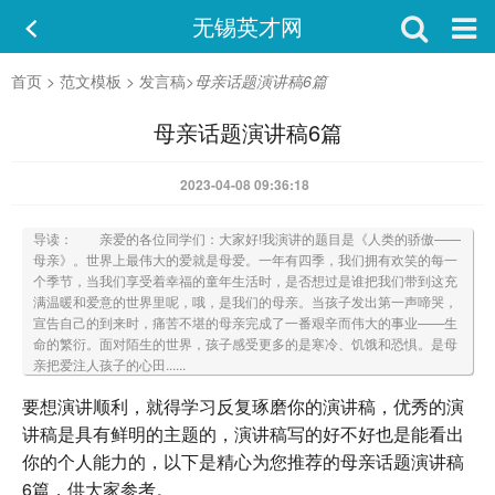
无锡英才网
首页
>
范文模板
>
发言稿
>
母亲话题演讲稿6篇
母亲话题演讲稿6篇
2023-04-08 09:36:18
导读： 亲爱的各位同学们：大家好!我演讲的题目是《人类的骄傲——
母亲》。世界上最伟大的爱就是母爱。一年有四季，我们拥有欢笑的每一
个季节，当我们享受着幸福的童年生活时，是否想过是谁把我们带到这充
满温暖和爱意的世界里呢，哦，是我们的母亲。当孩子发出第一声啼哭，
宣告自己的到来时，痛苦不堪的母亲完成了一番艰辛而伟大的事业——生
命的繁衍。面对陌生的世界，孩子感受更多的是寒冷、饥饿和恐惧。是母
亲把爱注人孩子的心田......
要想演讲顺利，就得学习反复琢磨你的演讲稿，优秀的演
讲稿是具有鲜明的主题的，演讲稿写的好不好也是能看出
你的个人能力的，以下是精心为您推荐的母亲话题演讲稿
6篇，供大家参考。