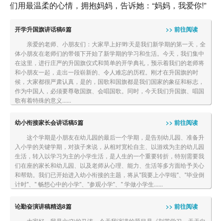
们用最温柔的心情，拥抱妈妈，告诉她：“妈妈，我爱你!”
开学升国旗讲话稿6篇
>> 前往阅读
亲爱的老师、小朋友们：大家早上好!昨天是我们新学期的第一天，全
体小朋友在老师们的带领下开始了新学期的学习和生活。今天，我们集中
在这里，进行庄严的升国旗仪式和简单的开学典礼，预示着我们的老师将
和小朋友一起，走出一段崭新的、令人难忘的历程。刚才在升国旗的时
候，大家都很严肃认真，是的，国歌和国旗都是我们国家的象征和标志，
作为中国人，必须要尊敬国旗、会唱国歌。同时，今天我们升国旗、唱国
歌有着特殊的意义......
幼小衔接家长会讲话稿5篇
>> 前往阅读
这个学期是小朋友在幼儿园的最后一个学期，是告别幼儿园、准备升
入小学的关键学期，对孩子来说，从相对宽松自主、以游戏为主的幼儿园
生活，转入以学习为主的小学生活，是人生的一个重要转折，特别需要我
们在座的家长和幼儿园、以及老师从心理、能力、生活等多方面给予关心
和帮助。我们已开始进入幼小衔接的主题，将从"我要上小学啦"、"毕业倒
计时"、" 畅想心中的小学"、"参观小学"、" 学做小学生......
论勤奋演讲稿精选8篇
>> 前往阅读
大家好，我是六(2)的马涛，今天我演讲的题目是《刻苦学习，天天向