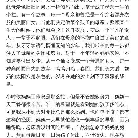
此母爱像汩汩的泉水一样倾泻而出，孩子成了母亲一生的
牵挂。有一个故事，每一个母亲都曾经是一个穿着漂亮衣
服的美丽仙女。当他们决定做某个孩子的母亲，照顾某个
生命的时候，他们就会脱下这件衣服，变成一个平凡的女
人，一辈子不起眼。我们在母亲的怀抱中度过了美好的童
年。从牙牙学语到懵懂无知的少年，我们成长的每一步都
注入了母亲的关怀和努力。对于一个年轻的妈妈来说，不
知道要付出多少。从一个仙女变成一个普通的女人，是一
种高尚而伟大的放弃。莺莺归燕，春回。我们长大后，妈
妈的太阳穴是灰色的。岁月在她的脸上刻下了深深的线
条。
小时候妈妈工作总是那么忙，但是不管她多努力，妈妈一
天三餐都很辛苦。唯一的希望就是看到她的孩子多吃点，
可是我从小到大对食物总是那么挑剔。也许每个孩子都有
这样的经历。妈妈一大早就忙着做一顿丰盛的早餐，因为
睡得晚，起床后没时间吃早餐，自然就忽略了妈妈的努
力。然而母亲日复一日为孩子付出，不计得失。现在想