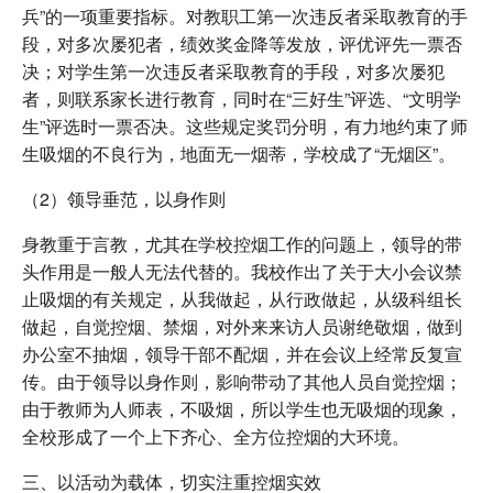
兵”的一项重要指标。对教职工第一次违反者采取教育的手
段，对多次屡犯者，绩效奖金降等发放，评优评先一票否
决；对学生第一次违反者采取教育的手段，对多次屡犯
者，则联系家长进行教育，同时在“三好生”评选、“文明学
生”评选时一票否决。这些规定奖罚分明，有力地约束了师
生吸烟的不良行为，地面无一烟蒂，学校成了“无烟区”。
（2）领导垂范，以身作则
身教重于言教，尤其在学校控烟工作的问题上，领导的带
头作用是一般人无法代替的。我校作出了关于大小会议禁
止吸烟的有关规定，从我做起，从行政做起，从级科组长
做起，自觉控烟、禁烟，对外来来访人员谢绝敬烟，做到
办公室不抽烟，领导干部不配烟，并在会议上经常反复宣
传。由于领导以身作则，影响带动了其他人员自觉控烟；
由于教师为人师表，不吸烟，所以学生也无吸烟的现象，
全校形成了一个上下齐心、全方位控烟的大环境。
三、以活动为载体，切实注重控烟实效