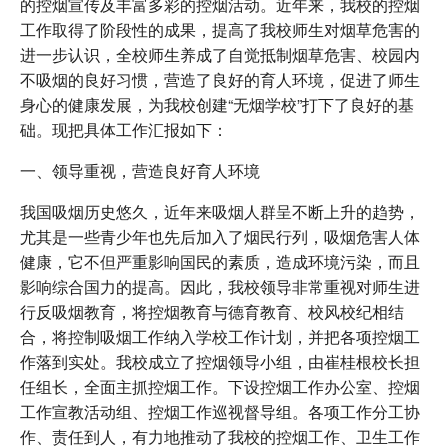
的控烟宣传及丰富多彩的控烟活动。近年来，我校的控烟
工作取得了阶段性的成果，提高了我校师生对烟草危害的
进一步认识，全校师生养成了自觉抵制烟草危害、校园内
不吸烟的良好习惯，营造了良好的育人环境，促进了师生
身心的健康发展，为我校创建“无烟学校”打下了良好的基
础。现把具体工作汇报如下：
一、领导重视，营造良好育人环境
我国吸烟历史悠久，近年来吸烟人群呈不断上升的趋势，
尤其是一些青少年也先后加入了烟民行列，吸烟危害人体
健康，它不但严重影响国民的素质，造成环境污染，而且
影响综合国力的提高。因此，我校领导非常重视对师生进
行反吸烟教育，将控烟教育与德育教育、校风校纪相结
合，将控制吸烟工作纳入学校工作计划，并把各项控烟工
作落到实处。我校成立了控烟领导小组，由崔桂根校长担
任组长，全面主抓控烟工作。下设控烟工作办公室、控烟
工作宣教活动组、控烟工作巡视督导组。各项工作分工协
作、责任到人，有力地推动了我校的控烟工作、卫生工作