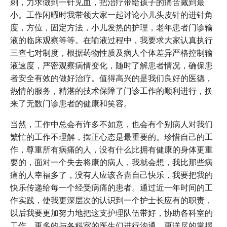
刺，力求做到一针见血，把治疗带给孩子的痛苦减到最
小。工作闲暇时我带领大家一起讨论小儿头皮针的进针角
度，方位，固定方法，小儿发热的护理，老年患者门诊输
液的临床观察等等。在输液过程中，我要求大家认真执行
三查七对制度，根据药物性质及病人个体差异严格控制输
液速度，严密观察病情变化，随时了解患者情况，确保患
者安全有效的做好治疗。值得高兴的是我们良好的医德，
热情的服务，精湛的技术保障了门诊工作的顺利进行，换
来了无数门诊患者的健康和笑容。
当然，工作中总会有许多不如意，也会有个别病人对我们
繁忙的工作不理解，摆正心态是最重要的。珍惜自己的工
作，尊重所有病痛的人，没有什么比拥有健康的身体更重
要的，面对一个失去将康的病人，我就会想，我比那些病
痛的人幸福多了，没有人应该吝啬自己快乐，我要把我的
快乐传递给每一个经受病痛的患者。通过近一年时间的工
作实践，使我更深层次的认识到一个护士长应有的职责，
以后我要更加努力地把这支护理队伍带好，协助各科室的
工作，更多的与各科室的医生们进行沟通，更详尽的掌握