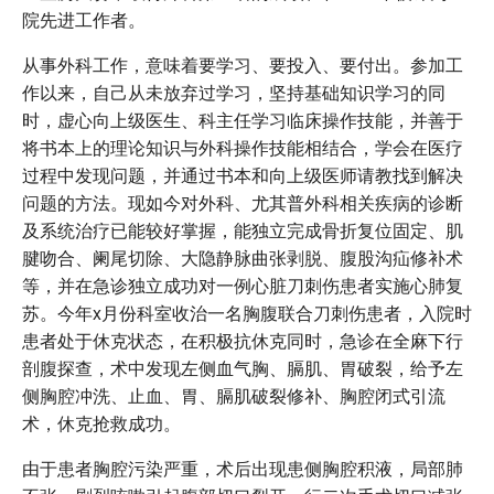
院先进工作者。
从事外科工作，意味着要学习、要投入、要付出。参加工
作以来，自己从未放弃过学习，坚持基础知识学习的同
时，虚心向上级医生、科主任学习临床操作技能，并善于
将书本上的理论知识与外科操作技能相结合，学会在医疗
过程中发现问题，并通过书本和向上级医师请教找到解决
问题的方法。现如今对外科、尤其普外科相关疾病的诊断
及系统治疗已能较好掌握，能独立完成骨折复位固定、肌
腱吻合、阑尾切除、大隐静脉曲张剥脱、腹股沟疝修补术
等，并在急诊独立成功对一例心脏刀刺伤患者实施心肺复
苏。今年x月份科室收治一名胸腹联合刀刺伤患者，入院时
患者处于休克状态，在积极抗休克同时，急诊在全麻下行
剖腹探查，术中发现左侧血气胸、膈肌、胃破裂，给予左
侧胸腔冲洗、止血、胃、膈肌破裂修补、胸腔闭式引流
术，休克抢救成功。
由于患者胸腔污染严重，术后出现患侧胸腔积液，局部肺