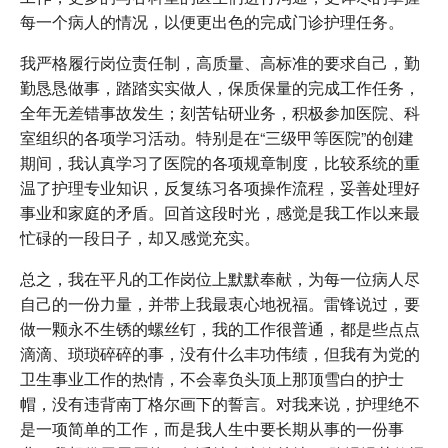
每一个病人的情况，以便更出色的完成门诊护理任务。
我严格履行岗位责任制，高质量、高标准的要求自己，勤
勤恳恳做事，踏踏实实做人，保质保量的完成工作任务，
全年无差错事故发生；刻苦钻研业务，积极参加医院、科
室组织的各项学习活动。特别是在“三级甲等医院”的创建
期间，我认真学习了医院的各项规章制度，比较系统的重
温了护理专业知识，反复练习各项操作流程，妥善处理好
事业和家庭的矛盾。回首这段时光，感觉是我工作以来最
忙碌的一段日子，却又感觉充实。
总之，我在平凡的工作岗位上默默奉献，为每一位病人尽
自己的一份力量，并带上我最衷心地祝福。雷锋说过，要
做一颗永不生锈的螺丝钉，我的工作很普通，都是些点点
滴滴、琐琐碎碎的事，没有什么丰功伟绩，但我有为党的
卫生事业工作的热情，不会辜负头顶上那顶雪白的护士
帽，没有违背南丁格尔画下的誓言。对我来说，护理绝不
是一项简单的工作，而是我人生中要长期从事的一份事