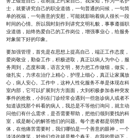
务上锻造自己，在制度上约束自己。我深知，作为一名护
士，就要讲究自己的职业道德，一句普通的问候，一句简
单的祝福，一句善意的安慰，可能就影响着病人很长一段
时间的心情。所以我时刻作到讲究文明礼貌，事事遵循职
业道德，始终热爱自己的工作岗位，增强事业心，给服务
对象留下好的印象。
要加强管理，首先是在思想上提高自己，端正工作态度，
爱岗敬业，勤奋工作，积极进取，真正以病人为中心，服
务周到，态度和蔼，语言文明，努力把工作做细，做实，
做扎实，力求在治疗上精心，护理上细心，真正让家属放
心，病人安心。工作中，这种人性化服务不单是体现在科
室内部，它可以扩展到方方面面，大到积极参加各种突发
事件的抢救，小到在门诊经常会遇到一些急诊病人或者不
知道该找那个科看的病人，我总是不等他们询问，就主动
问他们有什么需求，是否需要帮助，把他们领到要找的科
室，或是耐心的解答他们的问题。每个患者都是弱势群
体，在他痛苦需要时，我们哪怕是一个善意的眼神，一个
淡淡的微笑，对他们也许就是整个春天。在我的带动下，