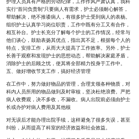
护理人员具有严格的劳动纪律，工作作风严肃认真，我科
实行“首问负责制”只要病人有需求，护士必须耐心解答，
帮助解决，绝不推诿病人，有很多护士受到病人的表杨。
组织护士认真学习岗位职责，工作中既有分工又有合作，
相互补台。护士长充分了解每个护士的工作情况，经常与
他们谈心，鼓励表扬其优点，指出其不足，根据每个人的
特点，安排工作，从而大大提高了工作效率。另外，护士
长善于观察和发现护士的思想动态，帮助解决家庭矛盾，
消除护士的后顾之忧，使其将全部精力投身于工作中。
五、做好增收节支工作，搞好经济管理
在工作中，努力做好物品的管理，合理支领各种物质，对
科内人员所用的物品做到及时审核，坚决杜绝浪费。严把
病人收费观，决不多收，不漏收。病人出院前必须由护士
长或办护对病人费用及其他核
对无误后才能办理出院手续，这样避免了很多失误，甚至
纠纷，从而提高了科室的经济效益和社会效益。