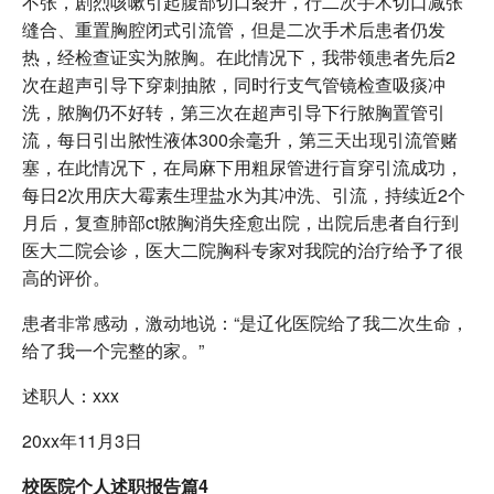
不张，剧烈咳嗽引起腹部切口裂开，行二次手术切口减张
缝合、重置胸腔闭式引流管，但是二次手术后患者仍发
热，经检查证实为脓胸。在此情况下，我带领患者先后2
次在超声引导下穿刺抽脓，同时行支气管镜检查吸痰冲
洗，脓胸仍不好转，第三次在超声引导下行脓胸置管引
流，每日引出脓性液体300余毫升，第三天出现引流管赌
塞，在此情况下，在局麻下用粗尿管进行盲穿引流成功，
每日2次用庆大霉素生理盐水为其冲洗、引流，持续近2个
月后，复查肺部ct脓胸消失痊愈出院，出院后患者自行到
医大二院会诊，医大二院胸科专家对我院的治疗给予了很
高的评价。
患者非常感动，激动地说：“是辽化医院给了我二次生命，
给了我一个完整的家。”
述职人：xxx
20xx年11月3日
校医院个人述职报告篇4