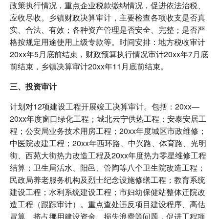
政策执行情况，重点企业税款缴纳情况，促进依法治税、
应收尽收。乡镇财政决算审计，主要检查各项收支是否真
实、合法、有效；各种资产管理是否安全、完整；是否严
格按规定用途使用上级专款等。时间安排：地方税收审计
20xx年5月底前结束，财政预算执行情况审计20xx年7月底
前结束，乡镇决算审计20xx年11月底前结束。
三、投资审计
计划对12项建设工程开展竣工决算审计。包括：20xx—
20xx年度窗口绿化工程；城北云宁供热工程；安泰安居工
程；公安局业务技术用房工程；20xx年度城区市政维修；
中医院改建工程；20xx年西环路、中兴路、体育路、光明
街、西苑大街热力改造工程及20xx年度热力零星维修工程
结算；卫生局活水、阳邑、管陶等八个卫生院改造工程；
民政局养老服务机构及烈士纪念设施修缮工程；教育系统
建设工程；水利系统建设工程；市妇幼保健站整体迁院改
造工程（跟踪审计）。重点查处违反项目建设程序、高估
冒算、挤占挪用建设资金、损失浪费等问题，促进工程项