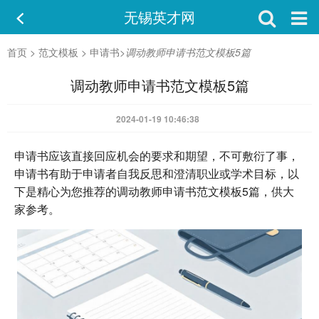
无锡英才网
首页
>
范文模板
>
申请书
>
调动教师申请书范文模板5篇
调动教师申请书范文模板5篇
2024-01-19 10:46:38
申请书应该直接回应机会的要求和期望，不可敷衍了事，
申请书有助于申请者自我反思和澄清职业或学术目标，以
下是精心为您推荐的调动教师申请书范文模板5篇，供大
家参考。