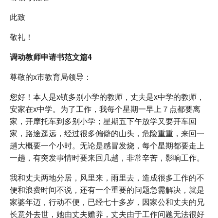
此致
敬礼！
调动教师申请书范文篇4
尊敬的x市教育局领导：
您好！本人是x镇多别小学的教师，丈夫是x中学的教师，
安家在x中学。为了工作，我每个星期一早上７点都要离
家，开摩托车到多别小学；星期五下午放学又要开车回
家，路途遥远，经过很多偏僻的山头，危险重重，来回一
趟大概要一个小时。无论是感冒发烧，每个星期都要走上
一趟，有突发事情时要来回几趟，非常辛苦，影响工作。
我和丈夫两地分居，风里来，雨里去，造成很多工作的不
便和浪费时间不说，还有一个重要的问题急需解决，就是
家婆年迈，行动不便，已经七十多岁，因家公和丈夫的兄
长意外去世，她由丈夫赡养，丈夫由于工作问题无法很好