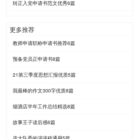
转正入党申请书范文优秀6篇
更多推荐
教师申请职称申请书推荐6篇
预备党员正申请书8篇
21第三季度思想汇报优质5篇
我最棒的作文300字优质8篇
烟酒店半年工作总结精选8篇
故事王子读后感6篇
选大队委的演讲稿通用5篇