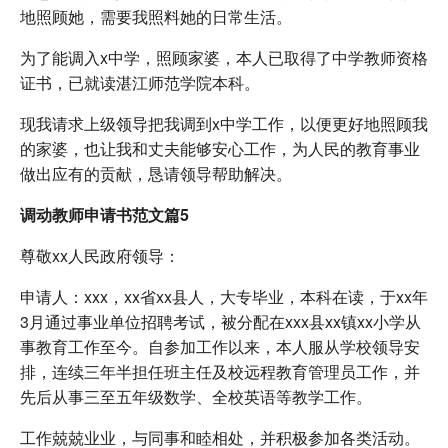
地照顾她，需要我照料她的日常生活。
为了能调入x中学，照顾家婆，本人已取得了中学教师资格
证书，已就读湛江师范学院本科。
现我请求上级领导把我调到x中学工作，以便更好地照顾我
的家婆，也让我和丈夫能够安心工作，为人民的教育事业
做出应有的贡献，恳请领导帮助解决。
调动教师申请书范文篇5
尊敬xx人民政府领导：
申请人：xxx，xx省xx县人，大专毕业，本科在读，于xx年
3月通过事业单位招聘考试，被分配在xxx县xx镇xx小学从
事教育工作至今。自参加工作以来，本人服从学校领导安
排，连续三年半担任班主任及校远程教育管理员工作，并
先后从事三至五年级数学、全校英语等教学工作。
工作兢兢业业，与同事和睦相处，并积极参加各类活动。