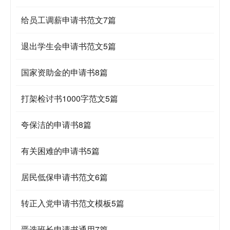
给员工调薪申请书范文7篇
退出学生会申请书范文5篇
国家资助金的申请书8篇
打架检讨书1000字范文5篇
夸保洁的申请书8篇
有关困难的申请书5篇
居民低保申请书范文6篇
转正入党申请书范文模板5篇
晋选班长申请书通用7篇