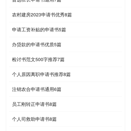
农村建房2023申请书优秀8篇
申请工资补贴的申请书5篇
办贷款的申请书优质5篇
检讨书范文500字推荐7篇
个人原因离职申请书推荐8篇
注销农合申请书通用6篇
员工刚转正申请书8篇
个人司救助申请书8篇