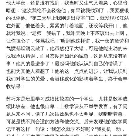
他大半夜，还是没有找到，我当时又生气又着急，心里暗
暗想：“这次我绝不会轻饶他，如果被我找到了，我要狠银
的批评他。”第二天早上我刚走出寝室门口，就发现张江站
在外面，他低着头，紧紧的盯着地面，还没等我开口，他
就对我说：“老师，我错了，我昨天晚上不应该出去上网，
让你担心了，你骂我吧！”听到他这样讲，我一夜的疲劳和
气愤都烟消云散了，他虽然犯了大错，可是他能主动的来
找我承认错误，而且态度是如此的诚恳，这是从来没有的
事！他真的是进步了！最起码他能认识到自己的错误了，
也能为其他人着想了！他的这一点点的进步，让我认识到
我们对学生的关爱，会潜移默化的影响着学生，终于会丰
收结果！
苏巧东是班里学习成绩比较差的一个学生，尤其是数学成
绩比较差，他也很自卑，上数学课从不举手发言，有了问
题从来不问，谈了几次话效果也不太明显。我暗暗着急，
可总是找不到合适的方法和他交流。后来发现他的数学周
记里有这样一句话：“我怎么就学不好呢？”我灵机一动，