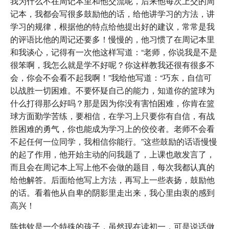
我为什么不在周记本里和他交流呢，后来他每次上交的周
记本，我都会写很多鼓励他的话，给他讲学习的方法，讲
学习的规律，根据他的特点给他提出好的建议，常常是我
的评语比他的周记还要多！慢慢的，他习惯了在周记本里
和我谈心，记得有一次他这样写道：“老师，你说我是不是
很笨啊，我怎么就是学不好呢？你这样教我还很有很多不
会，你会不会看不起我啊！”我给他写道：“巧东，自信可
以战胜一切困难。不要怀疑自己的能力，知道你的篮球为
什么打得那么好吗？那是因为你没有害怕困难，你肯在篮
球方面勤学苦练，要相信，在学习上只要你有自信，有战
胜困难的勇气，你也能成为学习上的佼佼者。老师不会看
不起任何一位同学，我相信你能行。”这些鼓励的话语慢慢
的起了作用，他开始主动的问我题了，上课也敢发言了，
而且会在周记本上写上他不会做的题目，每次我都认真的
给他解答。后面给他写上方法，再写上一些表扬，鼓励他
的话。看着他从自卑的阴影里走出来，我心里由衷的感到
高兴！
陈炜钦是一个特殊的孩子，虽然现在读初一，可是说话做