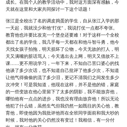
成长。在我个人的教学活动中，我对这方面深有感触，今
天就在这里和大家共同探讨一下这个话题！
张江是全校出了名的调皮捣蛋的学生，自从张江入学的那
一天起，我就没少和他“打仗”，我说打仗一点都不夸张。
教育他也许要比攻克一个堡垒还要难！对于这样一个全校
都出了名的学生，我几乎每一天都在和他斗智斗勇，他今
天找女孩子拍拖，明天损坏了公物，今天无故的打人，明
天又满嘴的脏话骂人；今天逃出去上网，明天又借故不上
课……更不用说学习，一年下来，不知自己苦口婆心的找
他谈了多少次话，也不知道自己批评了他多少次，不知道
让他气得偷偷的流了多少泪，更记不清我们之间发生多少
次冲突！可是我知道，他现在这样，并不是他的错，家庭
的一些变故在他心里留下了太多的阴影，我不能放弃他，
哪怕他有一点点的进步，我也没有理由放弃他！所以无论
他犯了什么错，虽然生气但我仍然一如既往的关心他，教
育他，即使他因为我批评他而在全班同学面前和我大吵的
时候，我对他的关心仍然没有变过！我相信，有一分付
出，就有一分收获。