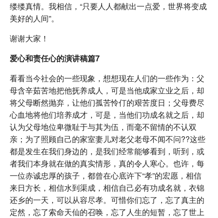
缕缕真情。我相信，“只要人人都献出一点爱，世界将变成
美好的人间”。
谢谢大家！
爱心和责任心的演讲稿篇7
看看当今社会的一些现象，想想现在人们的一些作为：父
母含辛茹苦地把他抚养成人，可是当他成家立业之后，却
将父母断然抛弃，让他们孤苦怜仃的艰苦度日；父母费尽
心血地将他们培养成才，可是，当他们功成名就之后，却
认为父母地位卑微耻于与其为伍，而毫不留情的不认双
亲；为了照顾自己的家室妻儿对老父老母不闻不问??这些
都是发生在我们身边的，是我们经常能够看到，听到，或
者我们本身就在做的真实情形，真的令人寒心。也许，每
一位赤诚忠厚的孩子，都曾在心底许下“孝”的宏愿，相信
来日方长，相信水到渠成，相信自己必有功成名就，衣锦
还乡的一天，可以从容尽孝。可惜你们忘了，忘了真主的
定然，忘了索命天仙的召唤，忘了人生的短暂，忘了世上