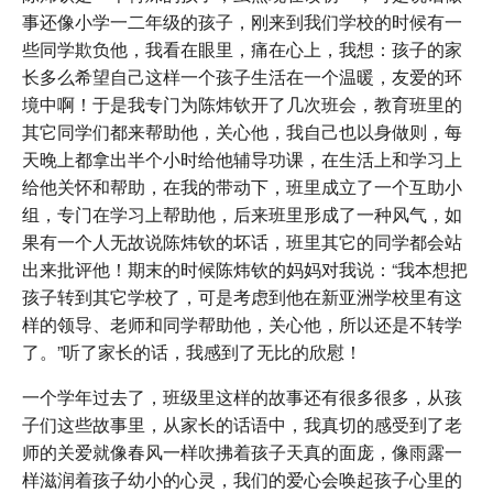
事还像小学一二年级的孩子，刚来到我们学校的时候有一
些同学欺负他，我看在眼里，痛在心上，我想：孩子的家
长多么希望自己这样一个孩子生活在一个温暖，友爱的环
境中啊！于是我专门为陈炜钦开了几次班会，教育班里的
其它同学们都来帮助他，关心他，我自己也以身做则，每
天晚上都拿出半个小时给他辅导功课，在生活上和学习上
给他关怀和帮助，在我的带动下，班里成立了一个互助小
组，专门在学习上帮助他，后来班里形成了一种风气，如
果有一个人无故说陈炜钦的坏话，班里其它的同学都会站
出来批评他！期末的时候陈炜钦的妈妈对我说：“我本想把
孩子转到其它学校了，可是考虑到他在新亚洲学校里有这
样的领导、老师和同学帮助他，关心他，所以还是不转学
了。”听了家长的话，我感到了无比的欣慰！
一个学年过去了，班级里这样的故事还有很多很多，从孩
子们这些故事里，从家长的话语中，我真切的感受到了老
师的关爱就像春风一样吹拂着孩子天真的面庞，像雨露一
样滋润着孩子幼小的心灵，我们的爱心会唤起孩子心里的