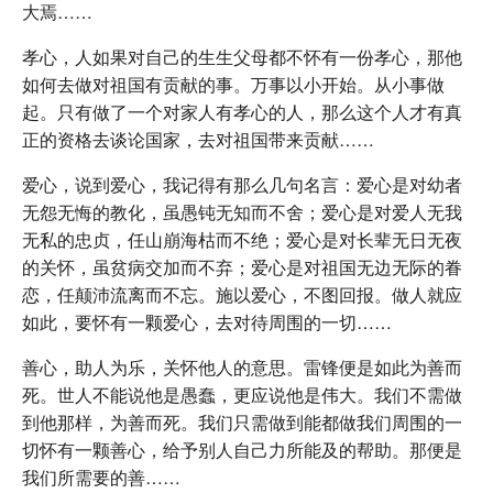
大焉……
孝心，人如果对自己的生生父母都不怀有一份孝心，那他
如何去做对祖国有贡献的事。万事以小开始。从小事做
起。只有做了一个对家人有孝心的人，那么这个人才有真
正的资格去谈论国家，去对祖国带来贡献……
爱心，说到爱心，我记得有那么几句名言：爱心是对幼者
无怨无悔的教化，虽愚钝无知而不舍；爱心是对爱人无我
无私的忠贞，任山崩海枯而不绝；爱心是对长辈无日无夜
的关怀，虽贫病交加而不弃；爱心是对祖国无边无际的眷
恋，任颠沛流离而不忘。施以爱心，不图回报。做人就应
如此，要怀有一颗爱心，去对待周围的一切……
善心，助人为乐，关怀他人的意思。雷锋便是如此为善而
死。世人不能说他是愚蠢，更应说他是伟大。我们不需做
到他那样，为善而死。我们只需做到能都做我们周围的一
切怀有一颗善心，给予别人自己力所能及的帮助。那便是
我们所需要的善……