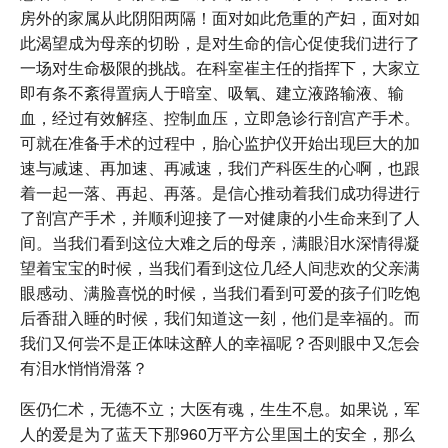
房外的家属从此阴阳两隔！面对如此危重的产妇，面对如
此渴望成为母亲的切盼，是对生命的信心促使我们进行了
一场对生命极限的挑战。在科室崔主任的指挥下，大家立
即有条不紊得置病人于暗室、吸氧、建立液路输液、输
血，经过有效解痉、控制血压，立即急诊行剖宫产手术。
可就在准备手术的过程中，胎心监护仪开始出现巨大的加
速与减速、再加速、再减速，我们产科医生的心啊，也跟
着一起一落、再起、再落。是信心推动着我们成功得进行
了剖宫产手术，并顺利迎接了一对健康的小生命来到了人
间。当我们看到这位大难之后的母亲，满眼泪水深情得凝
望着宝宝的时候，当我们看到这位几经人间悲欢的父亲满
眼感动、满脸喜悦的时候，当我们看到可爱的孩子们吃饱
后香甜入睡的时候，我们知道这一刻，他们是幸福的。而
我们又何尝不是正体味这醉人的幸福呢？否则眼中又怎会
有泪水悄悄滑落？
医仍仁术，无德不立；大医有魂，生生不息。如果说，军
人的爱是为了蓝天下那960万平方公里国土的安全，那么