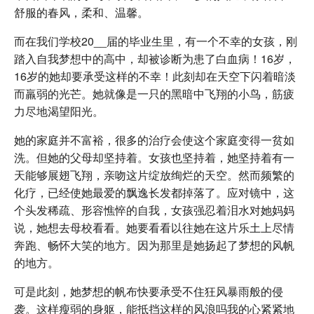
舒服的春风，柔和、温馨。
而在我们学校20__届的毕业生里，有一个不幸的女孩，刚
踏入自我梦想中的高中，却被诊断为患了白血病！16岁，
16岁的她却要承受这样的不幸！此刻却在天空下闪着暗淡
而羸弱的光芒。她就像是一只的黑暗中飞翔的小鸟，筋疲
力尽地渴望阳光。
她的家庭并不富裕，很多的治疗会使这个家庭变得一贫如
洗。但她的父母却坚持着。女孩也坚持着，她坚持着有一
天能够展翅飞翔，亲吻这片绽放绚烂的天空。然而频繁的
化疗，已经使她最爱的飘逸长发都掉落了。应对镜中，这
个头发稀疏、形容憔悴的自我，女孩强忍着泪水对她妈妈
说，她想去母校看看。她要看看以往她在这片乐土上尽情
奔跑、畅怀大笑的地方。因为那里是她扬起了梦想的风帆
的地方。
可是此刻，她梦想的帆布快要承受不住狂风暴雨般的侵
袭。这样瘦弱的身躯，能抵挡这样的风浪吗我的心紧紧地