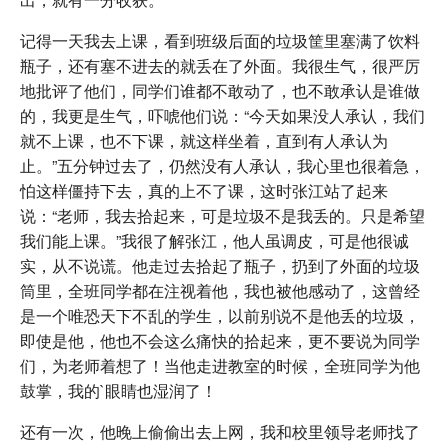
记得一天我去上课，看到班级后面的垃圾筐里塞满了饮料
瓶子，还有塞不进去的就丢在了外面。我很生气，很严厉
地批评了他们，同学们谁都不敢动了，也不敢承认是谁做
的，我更是生气，吓唬他们说：“今天如果没人承认，我们
就不上课，也不下课，就这样坐着，直到有人承认为
止。”五分钟过去了，仍然没有人承认，我心里也很着急，
怕这样僵持下去，真的上不了课，这时张江站了起来
说：“老师，我去拾起来，可是垃圾不是我丢的。只是希望
我们能上课。”我很了解张江，他人虽调皮，可是他很诚
实，从不说谎。他走过去拾起了瓶子，扔到了外面的垃圾
筒里，全班同学都在注视着他，我也被他感动了，这曾经
是一个唯恐天下不乱的学生，以前别说不是他丢的垃圾，
即使是他，他也不会这么痛快的拾起来，更不要说为同学
们，为老师着想了！当他走进教室的时候，全班同学为他
鼓掌，我的`眼睛也湿润了！
还有一次，他晚上偷偷出去上网，我和校里领导老师找了