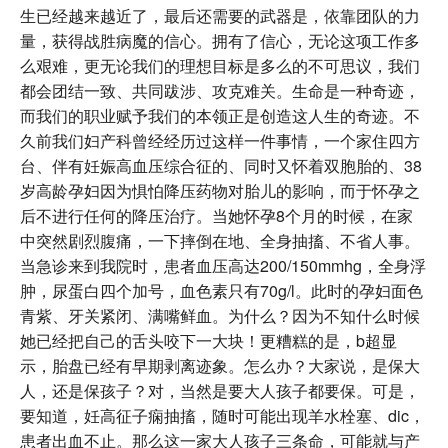
生已经越来越近了，最后还需要的武器是，依靠团队的力
量，获得战胜病魔的信心。拥有了信心，无论这项工作多
么艰难，更无论我们的理想目标是多么的不可思议，我们
都会团结一致、共同跋涉、攻克难关。生命是一种奇迹，
而我们的职业赋予我们的本领正是创造这人生的奇迹。不
久前我们妇产科曾经经历过这样一件事情，一个家住四方
台、伴有妊娠高血压综合征的、同时又怀着双胞胎的、38
岁高龄孕妇因为惧怕降压药物对胎儿的影响，而于怀孕之
后不进行任何的降压治疗。当她怀孕8个月的时候，在家
中突然剧烈腹痛，一下摔倒在地、全身抽搐、不省人事。
当急诊来到我院时，患者血压高达200/150mmhg，全身浮
肿，尿蛋白四个加号，血色素只有70g/l。此时的孕妇面色
青紫、牙关紧闭、满嘴鲜血。为什么？因为不知什么时候
她已经把自己的舌头咬下一大块！更糟糕的是，b超显
示，胎盘已经有早期剥离迹象。怎么办？大家说，是保大
人，还是保孩子？对，当然是要大人孩子都要保。可是，
要知道，妊高征子痫抽搐，随时可能出现羊水栓塞、dic，
患者出血不止。那么这一家大人孩子三条命，可能就与产