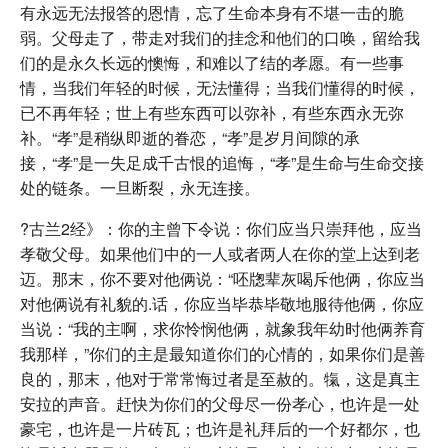
有永远无法报答的恩情，忘了生命本身有不堪一击的脆
弱。父母走了，带走对我们的挂念和他们的口唤，留给我
们的是永久长远的懊悔，和难以了结的孝愿。有一些事
情，当我们年轻的时候，无法懂得；当我们懂得的时候，
已不再年轻；世上有些东西可以弥补，有些东西永无弥
补。“孝”是稍纵即逝的眷恋，“孝”是岁月间隙的承
接，“孝”是一失足成千古恨的追悔，“孝”是生命与生命交接
处的链条。一旦断裂，永无连接。
?古兰2经》：你的主曾下令说：你们应当只崇拜他，应当
孝敬父母。如果他们中的一人或者两人在你的堂上达到老
迈。那末，你不要对他俩说：“呸牎辈灰喝斥他俩，你应当
对他俩说有礼貌的.话，你应当毕恭毕敬地服待他俩，你应
当说：“我的主啊，求你怜悯他俩，就象我年幼时他俩养育
我那样，”你们的主是最知道你们的心情的，如果你们是善
良的，那末，他对于常常悔过者是至赦的。犔，这是真主
安拉的声音。赶快为你们的父母尽一份孝心，也许是一处
豪宅，也许是一片砖瓦；也许是礼拜后的一个好都尔，也