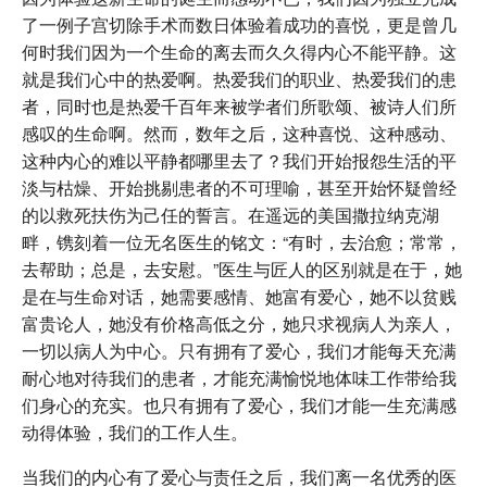
了一例子宫切除手术而数日体验着成功的喜悦，更是曾几
何时我们因为一个生命的离去而久久得内心不能平静。这
就是我们心中的热爱啊。热爱我们的职业、热爱我们的患
者，同时也是热爱千百年来被学者们所歌颂、被诗人们所
感叹的生命啊。然而，数年之后，这种喜悦、这种感动、
这种内心的难以平静都哪里去了？我们开始报怨生活的平
淡与枯燥、开始挑剔患者的不可理喻，甚至开始怀疑曾经
的以救死扶伤为己任的誓言。在遥远的美国撒拉纳克湖
畔，镌刻着一位无名医生的铭文：“有时，去治愈；常常，
去帮助；总是，去安慰。”医生与匠人的区别就是在于，她
是在与生命对话，她需要感情、她富有爱心，她不以贫贱
富贵论人，她没有价格高低之分，她只求视病人为亲人，
一切以病人为中心。只有拥有了爱心，我们才能每天充满
耐心地对待我们的患者，才能充满愉悦地体味工作带给我
们身心的充实。也只有拥有了爱心，我们才能一生充满感
动得体验，我们的工作人生。
当我们的内心有了爱心与责任之后，我们离一名优秀的医