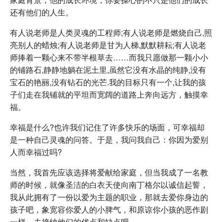
还有他们的人生。
有人说老师是人类灵魂的工程师;有人说老师是燃烧自己,照
亮别人的蜡烛;有人说老师是甘为人梯,默默耕耘;有人说老
师捧着一颗心来不带半根草去……而我只愿做那一颗小小
的铺路石,静静地躺在泥土里,虽然它没有水晶的纯静,没有
宝石的艳丽,没有钻石的光芒.我的目标只有一个,让我的孩
子们走在我铺就的平坦而宽阔的道路上奔向远方，触摸幸
福。
幸福是什么?也许我们记住了许多快乐的场面，可幸福却
是一种自己灵魂的问答。于是，我问我自己：你因为爱别
人而幸福过吗?
当然，我首先应该选择将爱献给家庭，但当我成了一名教
师的时候，就像圣洁的白衣天使向南丁格尔以诚信起誓，
我从此拥有了一份以爱为主题的职业，那就去爱你身边的
孩子吧，象宽容你爱人的小脾气，和原谅你小孩的恶作剧
一样，去接纳他们的优点和缺点吧。