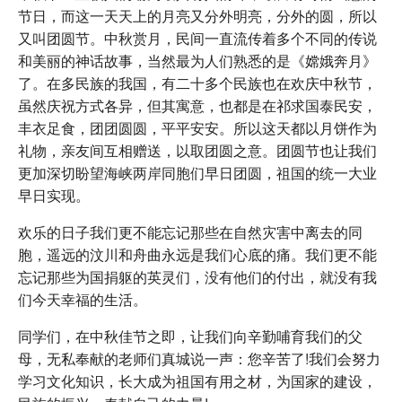
节日，而这一天天上的月亮又分外明亮，分外的圆，所以
又叫团圆节。中秋赏月，民间一直流传着多个不同的传说
和美丽的神话故事，当然最为人们熟悉的是《嫦娥奔月》
了。在多民族的我国，有二十多个民族也在欢庆中秋节，
虽然庆祝方式各异，但其寓意，也都是在祁求国泰民安，
丰衣足食，团团圆圆，平平安安。所以这天都以月饼作为
礼物，亲友间互相赠送，以取团圆之意。团圆节也让我们
更加深切盼望海峡两岸同胞们早日团圆，祖国的统一大业
早日实现。
欢乐的日子我们更不能忘记那些在自然灾害中离去的同
胞，遥远的汶川和舟曲永远是我们心底的痛。我们更不能
忘记那些为国捐躯的英灵们，没有他们的付出，就没有我
们今天幸福的生活。
同学们，在中秋佳节之即，让我们向辛勤哺育我们的父
母，无私奉献的老师们真城说一声：您辛苦了!我们会努力
学习文化知识，长大成为祖国有用之材，为国家的建设，