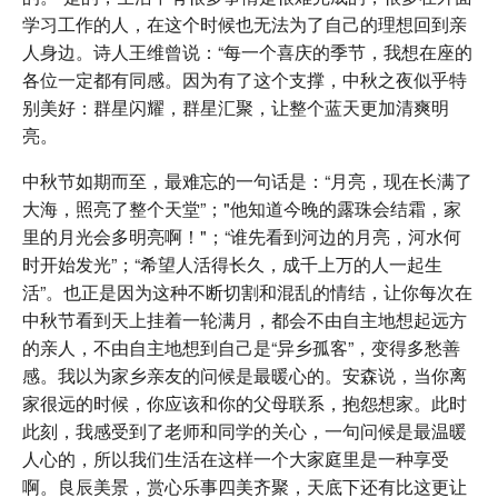
学习工作的人，在这个时候也无法为了自己的理想回到亲
人身边。诗人王维曾说：“每一个喜庆的季节，我想在座的
各位一定都有同感。因为有了这个支撑，中秋之夜似乎特
别美好：群星闪耀，群星汇聚，让整个蓝天更加清爽明
亮。
中秋节如期而至，最难忘的一句话是：“月亮，现在长满了
大海，照亮了整个天堂”；"他知道今晚的露珠会结霜，家
里的月光会多明亮啊！"；“谁先看到河边的月亮，河水何
时开始发光”；“希望人活得长久，成千上万的人一起生
活”。也正是因为这种不断切割和混乱的情结，让你每次在
中秋节看到天上挂着一轮满月，都会不由自主地想起远方
的亲人，不由自主地想到自己是“异乡孤客”，变得多愁善
感。我以为家乡亲友的问候是最暖心的。安森说，当你离
家很远的时候，你应该和你的父母联系，抱怨想家。此时
此刻，我感受到了老师和同学的关心，一句问候是最温暖
人心的，所以我们生活在这样一个大家庭里是一种享受
啊。良辰美景，赏心乐事四美齐聚，天底下还有比这更让