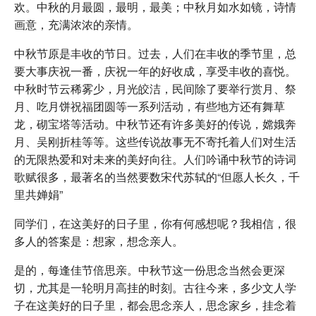
欢。中秋的月最圆，最明，最美；中秋月如水如镜，诗情
画意，充满浓浓的亲情。
中秋节原是丰收的节日。过去，人们在丰收的季节里，总
要大事庆祝一番，庆祝一年的好收成，享受丰收的喜悦。
中秋时节云稀雾少，月光皎洁，民间除了要举行赏月、祭
月、吃月饼祝福团圆等一系列活动，有些地方还有舞草
龙，砌宝塔等活动。中秋节还有许多美好的传说，嫦娥奔
月、吴刚折桂等等。这些传说故事无不寄托着人们对生活
的无限热爱和对未来的美好向往。人们吟诵中秋节的诗词
歌赋很多，最著名的当然要数宋代苏轼的“但愿人长久，千
里共婵娟”
同学们，在这美好的日子里，你有何感想呢？我相信，很
多人的答案是：想家，想念亲人。
是的，每逢佳节倍思亲。中秋节这一份思念当然会更深
切，尤其是一轮明月高挂的时刻。古往今来，多少文人学
子在这美好的日子里，都会思念亲人，思念家乡，挂念着