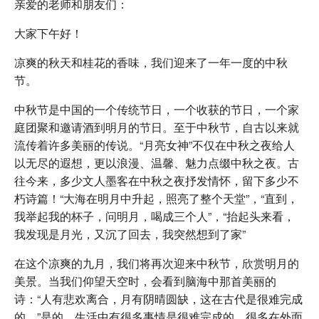
亲爱的老师和朋友们：
大家下午好！
凉爽的秋天和桂花的香味，我们迎来了一年一度的中秋
节。
中秋节是中国的一个传统节日，一个收获的节日，一个家
庭团聚和邀请酒到明月的节日。至于中秋节，自古以来就
流传着许多美丽的传说。“月亮女神”不仅在中秋之夜给人
以无尽的遐想，更以浪漫、温馨、魅力点缀中秋之夜。古
往今来，多少文人墨客在中秋之夜抒发情怀，留下多少不
朽诗篇！“大海在明月中升起，照亮了整个天堂”，“直到，
我举起我的杯子，问明月，喝成三个人”，“抬起头来看，
我发现是月光，又沉了回去，我突然想到了家”
在这个凉爽的九月，我们将再次迎来中秋节，欣赏明月的
美景。当我们仰望天空时，会看到脑海中那首美丽的
诗：“人有悲欢离合，月有阴晴圆缺，这在古代是很难完成
的。”是的，生活中有很多事情是很难完成的，很多在外面