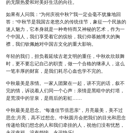
的无限热爱和对美好生活的向往。
如果有人问我：“为何庆祝中秋?”我一定会毫不犹豫地回
答：“中秋节是我国古老悠久的传统佳节，象征一个民族的
迷人魅力，它本身就是一种奇特而又神秘的艺术，作为一
个中国人，我们享受着它的缤纷，我们仰慕她博大的胸
襟，我们钦佩她对中国古文化的重大影响。
年轻的我们，担负着延续古老文明的重任，中秋欢欣鼓舞
时，更不要忘记自己的职责，做一个合格的继承人，这么
一笔丰厚的财富，是我们耗尽心血也学不完的。
中秋最美是亲情。一家人团聚在一起，讲不完的话，叙不
完的情，诉说着人们同一个心声：亲情是黑暗中的灯塔，
是荒漠中的甘泉，是雨后的彩虹……
中秋最美是思念。“每逢佳节倍思亲”，月亮最美，美不过
思念;月亮，高不过想念。中秋圆月会把我们的目光和思念
传递给我们想念的人和我们牵挂的人，祝他们没有忧愁，
永远幸福，没有烦恼，永远快乐!