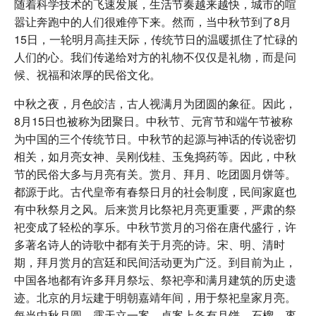
随着科学技术的飞速发展，生活节奏越来越快，城市的喧
嚣让奔跑中的人们很难停下来。然而，当中秋节到了8月
15日，一轮明月高挂天际，传统节日的温暖抓住了忙碌的
人们的心。我们传递给对方的礼物不仅仅是礼物，而是问
候、祝福和浓厚的民俗文化。
中秋之夜，月色皎洁，古人视满月为团圆的象征。因此，
8月15日也被称为团聚日。中秋节、元宵节和端午节被称
为中国的三个传统节日。中秋节的起源与神话的传说密切
相关，如月亮女神、吴刚伐桂、玉兔捣药等。因此，中秋
节的民俗大多与月亮有关。赏月、拜月、吃团圆月饼等。
都源于此。古代皇帝有春祭日月的社会制度，民间家庭也
有中秋祭月之风。后来赏月比祭祀月亮更重要，严肃的祭
祀变成了轻松的享乐。中秋节赏月的习俗在唐代盛行，许
多著名诗人的诗歌中都有关于月亮的诗。宋、明、清时
期，拜月赏月的宫廷和民间活动更为广泛。到目前为止，
中国各地都有许多拜月祭坛、祭祀亭和满月建筑的历史遗
迹。北京的月坛建于明朝嘉靖年间，用于祭祀皇家月亮。
每当中秋月圆，露天立一案，桌案上备有月饼、石榴、枣