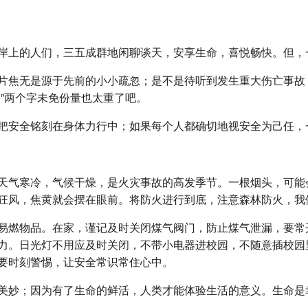
岸上的人们，三五成群地闲聊谈天，安享生命，喜悦畅快。但，
片焦无是源于先前的小小疏忽；是不是待听到发生重大伤亡事故
”两个字未免份量也太重了吧。
把安全铭刻在身体力行中；如果每个人都确切地视安全为己任，
天气寒冷，气候干燥，是火灾事故的高发季节。一根烟头，可能
狂风，焦黄就会摆在眼前。将防火进行到底，注意森林防火，我
易燃物品。在家，谨记及时关闭煤气阀门，防止煤气泄漏，要常
力。日光灯不用应及时关闭，不带小电器进校园，不随意插校园
要时刻警惕，让安全常识常住心中。
美妙；因为有了生命的鲜活，人类才能体验生活的意义。生命是