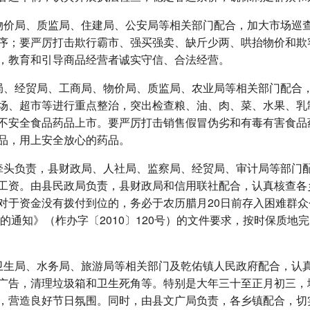
物价局、质监局、住建局、公安局等相关部门配合，加大市场巡
序；要严厉打击欺行霸市、强买强卖、缺斤少两、哄抬物价和欺
，教育和引导商品经营者诚实守信、合法经营。
局、经贸局、工商局、物价局、质监局、农业局等相关部门配合
场、超市等进行重点整治，突出检查粮、油、肉、菜、水果、乳
不安全食品药品上市。要严厉打击销售假冒伪劣和有毒有害食品
品，用上安全放心的药品。
头负责，县财政局、人社局、监察局、经贸局、审计局等部门配合
工资。由县民政局负责，县财政局和信用联社配合，认真核查各
对于资金没有拨付到位的，务必于农历腊月20日前存入困难群
作的通知》（柞办字〔2010〕120号）的文件要求，按时保质
卫生局、水务局、旅游局等相关部门及乾佑镇人民政府配合，认
广告，清理垃圾箱和卫生死角等。特别是大年三十至正月初三，
，营造良好节日氛围。同时，由县文广局负责，各乡镇配合，切