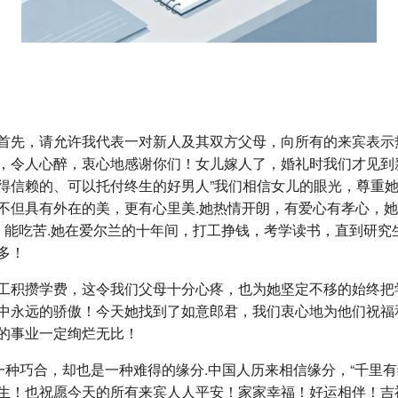
首先，请允许我代表一对新人及其双方父母，向所有的来宾表示
，令人心醉，衷心地感谢你们！女儿嫁人了，婚礼时我们才见到
得信赖的、可以托付终生的好男人”我们相信女儿的眼光，尊重
不但具有外在的美，更有心里美.她热情开朗，有爱心有孝心，
进，能吃苦.她在爱尔兰的十年间，打工挣钱，考学读书，直到研
多！
工积攒学费，这令我们父母十分心疼，也为她坚定不移的始终把
中永远的骄傲！今天她找到了如意郎君，我们衷心地为他们祝福
的事业一定绚烂无比！
一种巧合，却也是一种难得的缘分.中国人历来相信缘分，“千里
生！也祝愿今天的所有来宾人人平安！家家幸福！好运相伴！吉