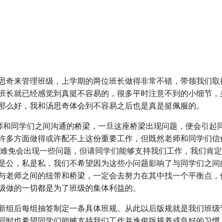
思奇来管理班级，上学期的两位班长做得非常不错，带领我们取
班长就已经感觉到真挺不容易的，很多平时注意不到的小细节，
那么好，我和汤思奇体会到不容易之后也是真是挺佩服的。
老师和同学们之间沟通的桥梁，一旦这座桥梁出现问题，便会引起
许多方面做得或许配不上这份重要工作，但既然老师和同学们信
候难免会出现一些问题，但请同学们能够支持我们工作，我们肯
是公，私是私，我们不希望因为这些小问题影响了与同学们之间
与老师之间的纽带和桥梁，一定会去努力在其中找一个平衡点，
级做的一切都是为了班级的集体利益的。
新组后每组抽签制定一条具体班规。从此以后版规就是我们班级
同时也希望同学们能够支持我们工作并逸俊版规养成良好的习惯