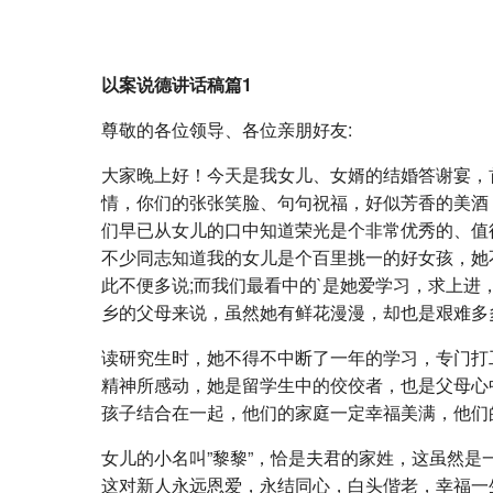
以案说德讲话稿篇1
尊敬的各位领导、各位亲朋好友:
大家晚上好！今天是我女儿、女婿的结婚答谢宴，
情，你们的张张笑脸、句句祝福，好似芳香的美酒
们早已从女儿的口中知道荣光是个非常优秀的、值
不少同志知道我的女儿是个百里挑一的好女孩，她
此不便多说;而我们最看中的`是她爱学习，求上
乡的父母来说，虽然她有鲜花漫漫，却也是艰难多
读研究生时，她不得不中断了一年的学习，专门打
精神所感动，她是留学生中的佼佼者，也是父母心
孩子结合在一起，他们的家庭一定幸福美满，他们
女儿的小名叫”黎黎”，恰是夫君的家姓，这虽然是
这对新人永远恩爱，永结同心，白头偕老，幸福一