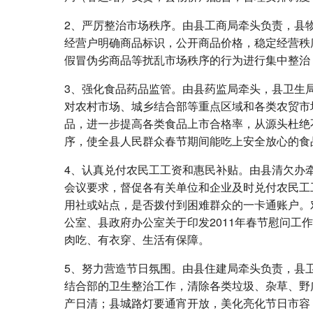
2、严厉整治市场秩序。由县工商局牵头负责，县
经营户明确商品标识，公开商品价格，稳定经营秩
假冒伪劣商品等扰乱市场秩序的行为进行集中整治
3、强化食品药品监管。由县药监局牵头，县卫生
对农村市场、城乡结合部等重点区域和各类农贸市
品，进一步提高各类食品上市合格率，从源头杜绝
序，使全县人民群众春节期间能吃上安全放心的食
4、认真兑付农民工工资和惠民补贴。由县清欠办牵
会议要求，督促各有关单位和企业及时兑付农民工
用社或站点，是否拨付到困难群众的一卡通账户。
公室、县政府办公室关于印发2011年春节慰问工
肉吃、有衣穿、生活有保障。
5、努力营造节日氛围。由县住建局牵头负责，县
结合部的卫生整治工作，清除各类垃圾、杂草、野
产日清；县城路灯要通宵开放，美化亮化节日市容