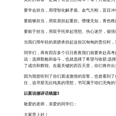
要学会担当，用理智化解矛盾。血气方刚，盲目冲
要能够担当，用双肩担起重担。懵懂无知，青色稚
要敢于担当，用双手托举起理想。伤心迷茫，倔强
当我们用年轻的肩膀承担起这份沉甸甸的责任时，
同学们，再有四百多个日日夜夜我们就要奔赴高考
说：选择勤勉和奋斗，也就选择了希望与收获;选
了成功和辉煌。在最关键的四百天里，你们将作出
因为我曾听到了你们晨读激情的宣誓，也曾看到了
任，追寻那无比纯真的理想，书写属于咱们无悔的
以案说德讲话稿篇3
敬爱的老师，亲爱的同学们：
大家早上好！