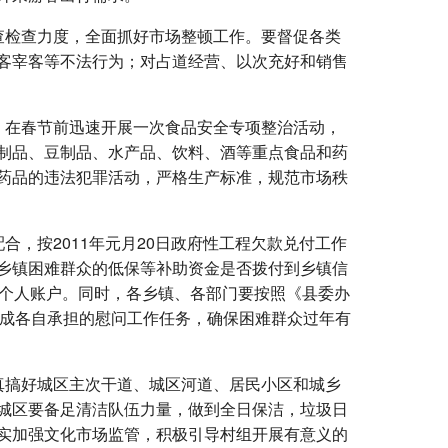
查检查力度，全面抓好市场整顿工作。要督促各类
客宰客等不法行为；对占道经营、以次充好和销售
，在春节前迅速开展一次食品安全专项整治活动，
制品、豆制品、水产品、饮料、酒等重点食品和药
药品的违法犯罪活动，严格生产标准，规范市场秩
，按2011年元月20日政府性工程欠款兑付工作
乡镇困难群众的低保等补助资金是否拨付到乡镇信
众个人账户。同时，各乡镇、各部门要按照《县委办
地完成各自承担的慰问工作任务，确保困难群众过年有
真搞好城区主次干道、城区河道、居民小区和城乡
城区要备足清洁队伍力量，做到全日保洁，垃圾日
实加强文化市场监管，积极引导村组开展有意义的