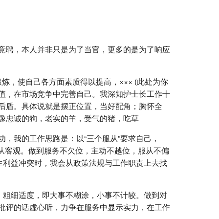
竞聘，本人并非只是为了当官，更多的是为了响应
炼，使自己各方面素质得以提高，××× (此处为你
值，在市场竞争中完善自己。我深知护士长工作十
后盾。具体说就是摆正位置，当好配角；胸怀全
像忠诚的狗，老实的羊，受气的猪，吃草
，我的工作思路是：以“三个服从”要求自己，
服从客观。做到服务不欠位，主动不越位，服从不偏
生利益冲突时，我会从政策法规与工作职责上去找
；粗细适度，即大事不糊涂，小事不计较。做到对
批评的话虚心听，力争在服务中显示实力，在工作