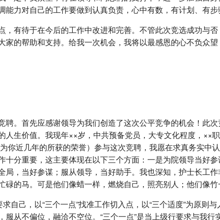
调能力对自己的工作要做到认真负责，心中有数，有计划、有步
点，有待于在今后的工作中改进和完善。不管此次竞选成功与否
大家的帮助和支持。给我一次机会，我将以最感恩的心不负众望
竞聘。首先应感谢领导为我们创造了这次公平竞争的机会！此次
人生价值。我现年××岁，中共预备党员，大专文化程度，××职
此处为你近几年的所获的荣誉）参与这次竞聘，我愿在求真务实中
作十分重要，这主要体现在以下三个方面：一是为院领导当好参
全局，当好参谋；服从领导，当好助手。我也深知，护士长工作
忙碌的马。可是他们像蜡一样，燃烧自己，照亮别人；他们像竹
要求自己，以“三个一点”找准工作切入点，以“三个适度”为原则与
，服从不偏位，融洽不空位。“三个一点”是当上级行要求与我行