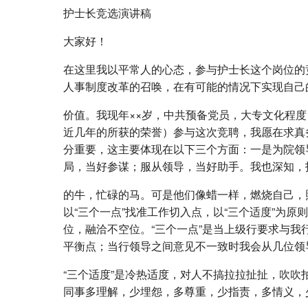
护士长竞选演讲稿
大家好！
在这里我以平常人的心态，参与护士长这个岗位的
人事制度改革的召唤，在有可能的情况下实现自己
价值。我现年××岁，中共预备党员，大专文化程度，
近几年的所获的荣誉）参与这次竞聘，我愿在求真
分重要，这主要体现在以下三个方面：一是为院领
局，当好参谋；服从领导，当好助手。我也深知，
的牛，忙碌的马。可是他们像蜡一样，燃烧自己，
以“三个一点”找准工作切入点，以“三个适度”为
位，融洽不空位。“三个一点”是当上级行要求与
平衡点；当行领导之间意见不一致时我会从几位领
“三个适度”是冷热适度，对人不搞拉拉扯扯，吹
同事多理解，少埋怨，多尊重，少指责，多情义，