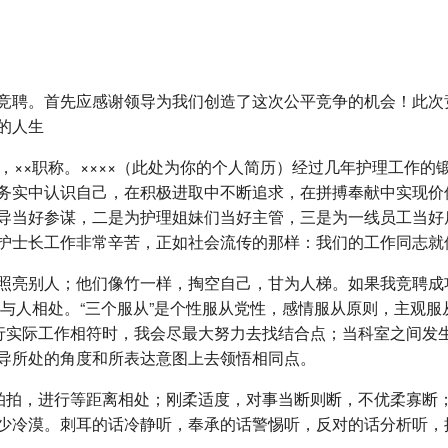
竞聘。首先应感谢领导为我们创造了这次公平竞争的机会！此次
的人生
××职称。××××（此处为你的个人简历）经过几年护理工作的锻
务实中认识自己，在积极进取中不断追求，在拼搏奉献中实现价
导当好参谋，二是为护理姐妹们当好主管，三是为一线员工当好
护士长工作非常辛苦，正如社会流传的那样：我们的工作同志就
照亮别人；他们像竹一样，掏空自己，甘为人梯。如果我竞聘成功
原则与人相处。“三个服从”是个性服从党性，感情服从原则，主观
我行实际工作相符时，我会尽最大努力去找结合点；当科室之间发
导所处的角度和所表达意图上去领悟相同点。
吹拍拍，进行等距离相处；刚柔适度，对事当断则断，不优柔寡断
少冷漠。刺耳的话冷静听，奉承的话警惕听，反对的话分析听，