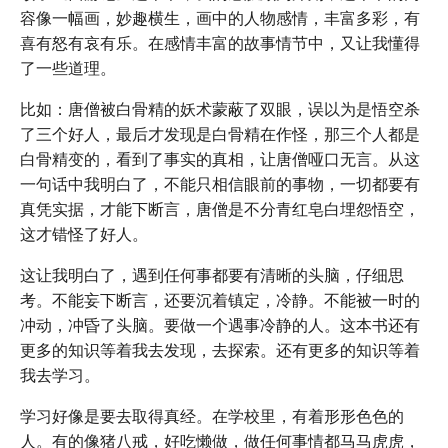
容像一幅画，妙趣横生，画中的人物感情，丰富多彩，有
喜有怒有哀有乐。在感情丰富的故事情节中，又让我懂得
了一些道理。
比如：唐僧被白骨精的妖术蒙蔽了双眼，误以为是悟空杀
了三个好人，最后才发现是白骨精在作怪，那三个人都是
白骨精变的，看到了事实的真相，让唐僧哑口无言。从这
一句话中我明白了，不能只相信眼前的事物，一切都要有
真凭实据，才能下断言，唐僧是不分青红皂白埋怨悟空，
这才错怪了好人。
这让我明白了，遇到任何事都要有清晰的头脑，仔细思
考。不能妄下断言，还要沉着镇定，冷静。不能被一时的
冲动，冲昏了头脑。要做一个遇事冷静的人。这本书还有
更多的知识等着我去发现，去探索。还有更多的知识等着
我去学习。
学习好像是要去取得真经。在学校里，有着形形色色的
人。有的像猪八戒，好吃懒做，做任何事情都马马虎虎，