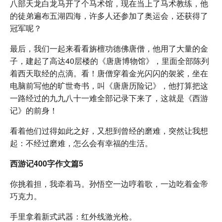
八部天龙白龙马开了个马术馆，现在当上了马术教练，他
的徒弟遍布五湖四海，许多人还参加了奥运会，还获得了
冠军呢？
最后，我们一起来看看旃檀功德佛唐僧，他用了大量的金
子，建起了高达40层楼的《唐唐博物馆》，里面全部陈列
着西天取经的点滴。看！唐僧穿着金光闪闪的袈裟，坐在
电脑前写他的旷世奇书，叫《唐唐历险记》，他打算把这
一路经过的九九八十一难全部记录下来了，这就是《西游
记》的前身！
看着他们过得如此之好，又想到曾经的磨难，突然让我想
起：不经过磨难，怎么会有幸福的生活。
西游记400字作文篇5
你挑着担，我牵着马。孙悟空一边哼着歌，一边吃着金帝
巧克力。
手里拿着新式武器：红外线激光枪。