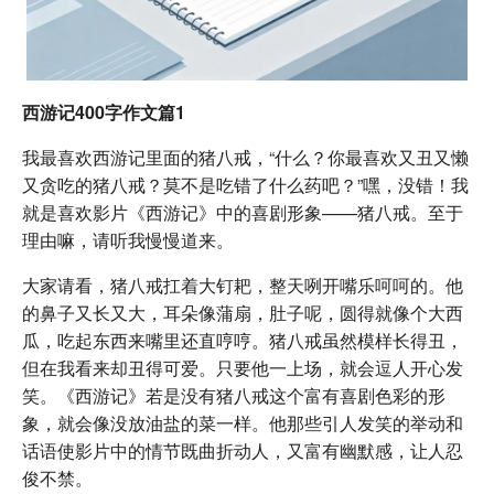
西游记400字作文篇1
我最喜欢西游记里面的猪八戒，“什么？你最喜欢又丑又懒
又贪吃的猪八戒？莫不是吃错了什么药吧？”嘿，没错！我
就是喜欢影片《西游记》中的喜剧形象——猪八戒。至于
理由嘛，请听我慢慢道来。
大家请看，猪八戒扛着大钉耙，整天咧开嘴乐呵呵的。他
的鼻子又长又大，耳朵像蒲扇，肚子呢，圆得就像个大西
瓜，吃起东西来嘴里还直哼哼。猪八戒虽然模样长得丑，
但在我看来却丑得可爱。只要他一上场，就会逗人开心发
笑。《西游记》若是没有猪八戒这个富有喜剧色彩的形
象，就会像没放油盐的菜一样。他那些引人发笑的举动和
话语使影片中的情节既曲折动人，又富有幽默感，让人忍
俊不禁。