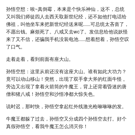
孙悟空想：唉~真倒霉，本来是个快乐神仙，这不，总统
又叫我们师徒四人去西天取新世纪经，还不如他打电话给
佛祖，叫他坐车来把新世纪经送来呢......可总统太吝啬了，
不愿出钱。麻烦死了。八戒又去wc了。发信息给他说妖怪
来了又不信，还骗我手机没装电池......想着想着，孙悟空叹
了口气。
走着走着，看到前面有座大山。
孙悟空想：这里从前还没有这座大山。谁有如此大功力？
竟可以动山移山！突然，出现了双手拿大斧的红面牛怪 。
旁边又出现了拿着火箭筒的牛魔王，背上还背着昏迷的唐
僧和猪八戒！孙悟空和沙悟净都大惊失色。
说时迟，那时快，孙悟空拿起红外线激光枪咻咻咻的发。
牛魔王都躲了过去，孙悟空又分成四个孙悟空去打。好个
真假孙悟空，看我牛魔王怎么消灭你！