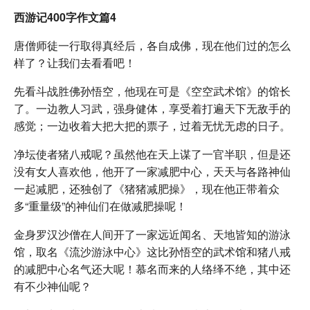
西游记400字作文篇4
唐僧师徒一行取得真经后，各自成佛，现在他们过的怎么
样了？让我们去看看吧！
先看斗战胜佛孙悟空，他现在可是《空空武术馆》的馆长
了。一边教人习武，强身健体，享受着打遍天下无敌手的
感觉；一边收着大把大把的票子，过着无忧无虑的日子。
净坛使者猪八戒呢？虽然他在天上谋了一官半职，但是还
没有女人喜欢他，他开了一家减肥中心，天天与各路神仙
一起减肥，还独创了《猪猪减肥操》，现在他正带着众
多“重量级”的神仙们在做减肥操呢！
金身罗汉沙僧在人间开了一家远近闻名、天地皆知的游泳
馆，取名《流沙游泳中心》这比孙悟空的武术馆和猪八戒
的减肥中心名气还大呢！慕名而来的人络绎不绝，其中还
有不少神仙呢？