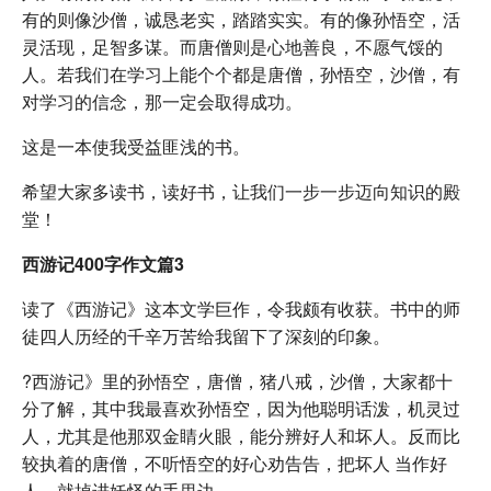
有的则像沙僧，诚恳老实，踏踏实实。有的像孙悟空，活
灵活现，足智多谋。而唐僧则是心地善良，不愿气馁的
人。若我们在学习上能个个都是唐僧，孙悟空，沙僧，有
对学习的信念，那一定会取得成功。
这是一本使我受益匪浅的书。
希望大家多读书，读好书，让我们一步一步迈向知识的殿
堂！
西游记400字作文篇3
读了《西游记》这本文学巨作，令我颇有收获。书中的师
徒四人历经的千辛万苦给我留下了深刻的印象。
?西游记》里的孙悟空，唐僧，猪八戒，沙僧，大家都十
分了解，其中我最喜欢孙悟空，因为他聪明话泼，机灵过
人，尤其是他那双金睛火眼，能分辨好人和坏人。反而比
较执着的唐僧，不听悟空的好心劝告告，把坏人 当作好
人，就掉进妖怪的手里边。