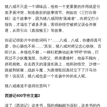
猪八戒不只是一个调味品，他有一个更重要的作用就是引
发矛盾冲突，制造曲折的故事情节。例如在《三打白骨
精》这个故事中，因为猪八戒同情“落难者”，向师父打小
报告，才滋生了诸多矛盾，害得孙悟空被师父误会并驱
逐，从而引出《真假猴王》等故事。
你还记得影片中的歌词吗？“……八戒，八戒，你傻得真可
爱，你心肠也不坏……”其实，猪八戒对师父忠心耿耿、言
听计从，本领也不赖，一柄钉耙舞动起来“呼呼”作响，打
死过不少妖魔鬼怪。当师父、师弟遭难时，他奋不顾向，
拼死相救。在去西天的漫漫长路上，他和孙悟空、沙僧一
路披荆斩棘，战妖斗魔，为唐僧取回真经立下了汗马功
劳！说实话，猪八戒也是一个名扬中外的名人呢。
猪八戒难道不值得欣赏吗？
西游记400字作文篇2
读了《西游记》这本书，我的感触颇为深刻，这本书的内