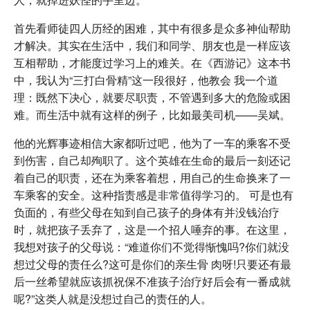
首先看师徒四人历经的困难，其中有很多是众多神仙帮助
才解决。其实在生活中，我们和同学、朋友也是一样应该
互相帮助，才能度过学习上的难关。在《西游记》这本书
中，我认为“三打白骨精”这一段很好，他教会 我一个道
理：既然下决心，就要尽职责，不管遇到多大的危险或困
难。而生活中就有这样的例子，比如最美司机——吴斌。
他的光辉事迹相信大家都听过吧，他为了一车的乘客不受
到伤害，自己却殉职了。这个英雄在生命的最后一刻还记
着自己的职责，还在为乘客着想，用自己的生命换来了一
车乘客的安全。这种指责感是非常值得学习的。 可是也有
负面的，有些父母在知到自己孩子的身体有并没钱治疗
时，就把孩子丢弃了，这是一个招人唾弃的事。在这里，
我想对孩子的父母说：“难道你们不觉得惭愧吗?你们就没
想过父母的责任么?这可是你们的亲生骨 肉呀!只要还有最
后一丝希望就应该抓祝保不准孩子治疗好后会有一番成就
呢?”这类人就是没想过自己的责任的人。