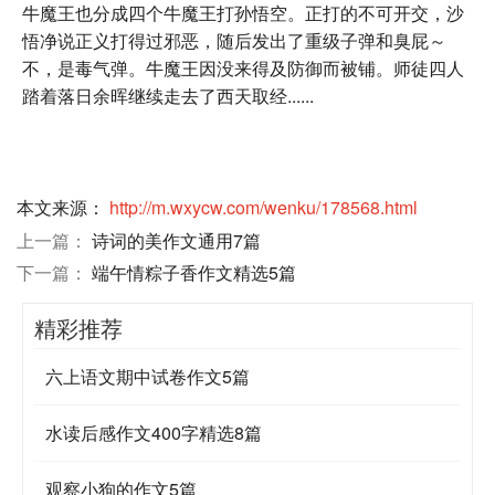
牛魔王也分成四个牛魔王打孙悟空。正打的不可开交，沙
悟净说正义打得过邪恶，随后发出了重级子弹和臭屁～
不，是毒气弹。牛魔王因没来得及防御而被铺。师徒四人
踏着落日余晖继续走去了西天取经......
本文来源：
http://m.wxycw.com/wenku/178568.html
上一篇：
诗词的美作文通用7篇
下一篇：
端午情粽子香作文精选5篇
精彩推荐
六上语文期中试卷作文5篇
水读后感作文400字精选8篇
观察小狗的作文5篇